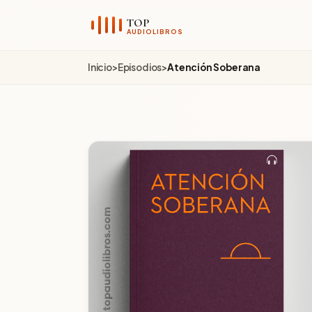
TOP
AUDIOLIBROS
Inicio
>
Episodios
>
Atención Soberana