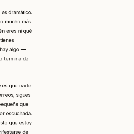
 es dramático.
algo mucho más
én eres ni qué
 tienes
 hay algo —
no termina de
e es que nadie
orreos, sigues
 pequeña que
ser escuchada.
esto que estoy
ifestarse de