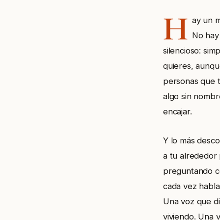
H
ay un m
No hay 
silencioso: sim
quieres, aunque
personas que t
algo sin nombr
encajar.
Y lo más desco
a tu alrededor
preguntando c
cada vez habla
Una voz que di
viviendo. Una 