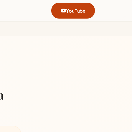
YouTube
a