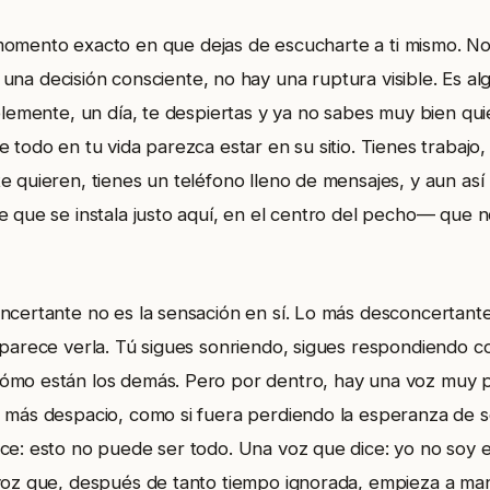
omento exacto en que dejas de escucharte a ti mismo. No
una decisión consciente, no hay una ruptura visible. Es 
plemente, un día, te despiertas y ya no sabes muy bien qui
 todo en tu vida parezca estar en su sitio. Tienes trabajo,
e quieren, tienes un teléfono lleno de mensajes, y aun así
e que se instala justo aquí, en el centro del pecho— que 
ncertante no es la sensación en sí. Lo más desconcertant
 parece verla. Tú sigues sonriendo, sigues respondiendo c
ómo están los demás. Pero por dentro, hay una voz muy
 más despacio, como si fuera perdiendo la esperanza de 
ce: esto no puede ser todo. Una voz que dice: yo no soy 
voz que, después de tanto tiempo ignorada, empieza a man