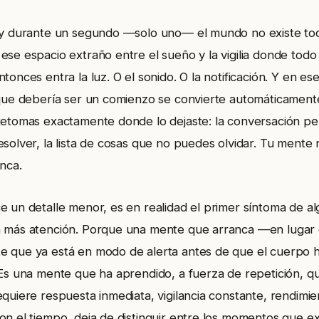
 y durante un segundo —solo uno— el mundo no existe tod
se espacio extraño entre el sueño y la vigilia donde todo
tonces entra la luz. O el sonido. O la notificación. Y en es
 que debería ser un comienzo se convierte automáticament
Retomas exactamente donde lo dejaste: la conversación pe
solver, la lista de cosas que no puedes olvidar. Tu mente 
nca.
e un detalle menor, es en realidad el primer síntoma de al
n más atención. Porque una mente que arranca —en lugar
 que ya está en modo de alerta antes de que el cuerpo 
 Es una mente que ha aprendido, a fuerza de repetición, q
quiere respuesta inmediata, vigilancia constante, rendimie
on el tiempo, deja de distinguir entre los momentos que ex