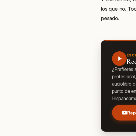
los que no. Tod
pesado.
ESC
Re
¿Prefieres 
profesional
audiolibro 
punto de en
Hispanoamé
Rep