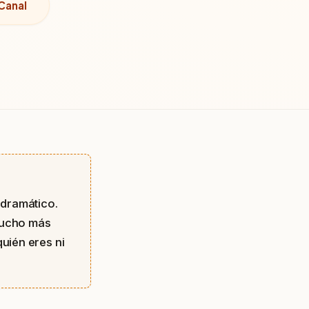
Canal
 dramático.
 mucho más
quién eres ni