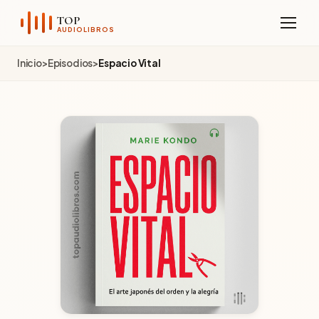
Sobre el Canal
TOP
AUDIOLIBROS
Telegram
Inicio
>
Episodios
>
Espacio Vital